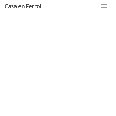
Menu
Skip
Casa en Ferrol
to
main
content